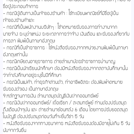
ชื่อผู้ประกอบกิจการ
- กรณีผู้เดินทางเป็นเจ้าของร้านค้า : ใช้ทะเบียนพาณิชย์ที่มีชื่อผู้เป็น
เจ้าของร้านค้าและ
- กรณีที่เป็นพนักงานบริษัทฯ : ใช้จดหมายรับรองการทำงานจาก
นายจ้าง ระบุตำแหน่ง ระยะเวลาการว่าจ้าง เงินเดือน และรับรองเกี่ยวกับ
การลา พิมพ์เป็นภาษาอังกฤษ
- กรณีที่เป็นข้าราชการ : ใช้หนังสือรับรองจากหน่วยงานพิมพ์เป็นภาษา
อังกฤษเท่านั้น
- กรณีเกษียณอายุราชการ ถ่ายสำเนาบัตรข้าราชการบำนาญ
- กรณีเป็นนักเรียนนักศึกษา ต้องมีหนังสือรับรองจากสถาบันศึกษานั้น
ว่ากำลังศึกษาอยู่ระบุชั้นปีที่ศึกษา
- กรณีเป็นแม่ค้า, ทำธุรกิจส่วนตัว, ทำอาชีพอิสระ ต้องพิมพ์จดหมาย
รับรองตัวเอง เป็นภาษาอังกฤษ
9.หลักฐานการเงิน สำเนาสมุดบัญชีเงินฝากออมทรัพย์
- กรณีเงินฝากออมทรัพย์/ เผื่อเรียก / สะสมทรัพย์ ท่านต้องปรับสมุด
ถึงเดือนปัจจุบัน และ ถ่ายสำเนาย้อนหลัง 6 เดือน โดยการปรับยอดสมุด
ในบัญชี ต้องปรับสมุดก่อนวันที่จะยื่นวีซ่า 5 วัน
- หนังสือรับรองจากทางธนาคาร หนังสือรับรองต้องมีอายุไม่เกิน 5 วัน
นับจากวันยื่น