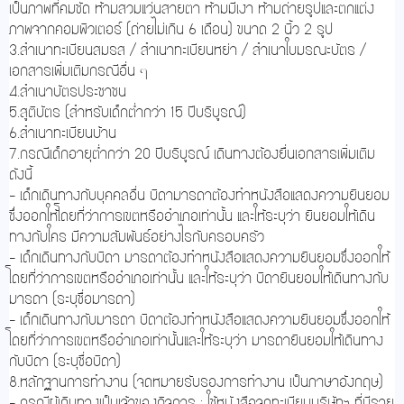
เป็นภาพที่คมชัด ห้ามสวมแว่นสายตา ห้ามมีเงา ห้ามถ่ายรูปและตกแต่ง
ภาพจากคอมพิวเตอร์ (ถ่ายไม่เกิน 6 เดือน) ขนาด 2 นิ้ว 2 รูป
3.สำเนาทะเบียนสมรส / สำเนาทะเบียนหย่า / สำเนาใบมรณะบัตร /
เอกสารเพิ่มเติมกรณีอื่น ๆ
4.สำเนาบัตรประชาชน
5.สูติบัตร (สำหรับเด็กต่ำกว่า 15 ปีบริบูรณ์)
6.สำเนาทะเบียนบ้าน
7.กรณีเด็กอายุต่ำกว่า 20 ปีบริบูรณ์ เดินทางต้องยื่นเอกสารเพิ่มเติม
ดังนี้
- เด็กเดินทางกับบุคคลอื่น บิดามารดาต้องทำหนังสือแสดงความยินยอม
ซึ่งออกให้โดยที่ว่าการเขตหรืออำเภอเท่านั้น และให้ระบุว่า ยินยอมให้เดิน
ทางกับใคร มีความสัมพันธ์อย่างไรกับครอบครัว
- เด็กเดินทางกับบิดา มารดาต้องทำหนังสือแสดงความยินยอมซึ่งออกให้
โดยที่ว่าการเขตหรืออำเภอเท่านั้น และให้ระบุว่า บิดายินยอมให้เดินทางกับ
มารดา (ระบุชื่อมารดา)
- เด็กเดินทางกับมารดา บิดาต้องทำหนังสือแสดงความยินยอมซึ่งออกให้
โดยที่ว่าการเขตหรืออำเภอเท่านั้นและให้ระบุว่า มารดายินยอมให้เดินทาง
กับบิดา (ระบุชื่อบิดา)
8.หลักฐานการทำงาน (จดหมายรับรองการทำงาน เป็นภาษาอังกฤษ)
- กรณีผู้เดินทางเป็นเจ้าของกิจการ : ใช้หนังสือจดทะเบียนบริษัทฯ ที่มีราย