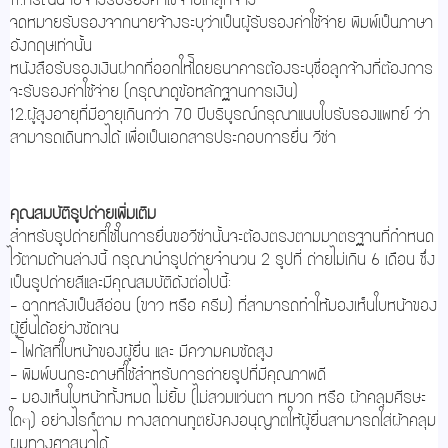
11.กรณีนายจ้างรับรองค่าใช้จ่ายให้ลูกจ้าง
จดหมายรับรองจากนายจ้างระบุว่าเป็นผู้รับรองค่าใช้จ่าย พิมพ์เป็นภาษา
อังกฤษเท่านั้น
หนังสือรับรองเงินฝากที่ออกให้โดยธนาคารต้องระบุชื่อลูกจ้างที่ต้องการ
จะรับรองค่าใช้จ่าย (กรุณาดูข้อหลักฐานการเงิน)
12.ผู้สูงอายุที่มีอายุเกินกว่า 70 ปีบริบูรณ์กรุณาแนบใบรับรองแพทย์ ว่า
สามารถเดินทางได้ เพื่อเป็นเอกสารประกอบการยื่น วีซ่า
คุณสมบัติรูปถ่ายเพิ่มเติม
สำหรับรูปถ่ายที่ใช้ในการยื่นขอวีซ่านั้นจะต้องตรงตามมาตรฐานที่กำหนด
ไว้ตามด้านล่างนี้ กรุณานำรูปถ่ายจำนวน 2 รูปที่ ถ่ายไม่เกิน 6 เดือน ซึ่ง
เป็นรูปถ่ายสีและมีคุณสมบัติดังต่อไปนี้:
- ฉากหลังเป็นสีอ่อน (ขาว หรือ ครีม) ที่สามารถทำให้มองเห็นใบหน้าของ
ผู้ยื่นได้อย่างชัดเจน
- โฟกัสที่ใบหน้าของผู้ยื่น และ มีความคมชัดสูง
- พิมพ์บนกระดาษที่ใช้สำหรับการถ่ายรูปที่มีคุณภาพดี
- มองเห็นใบหน้าทั้งหมด ไม่ยิ้ม (ไม่สวมแว่นตา หมวก หรือ ผ้าคลุมศีรษะ
ใดๆ) อย่างไรก็ตาม ทางสถานทูตยังคงอนุญาตให้ผู้ยื่นสามารถใส่ผ้าคลุม
ผมทางศาสนาได้