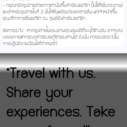
- กรุณาติดรูปถ่ายด้วยกาวเท่านั้นที่ใบคำร้องขอวีซ่า (ไม่ใช้ที่เย็บกระดาษ)
และสำหรับรูปถ่ายใบที่ 2 นั้นให้ยื่นพร้อมกับเอกสารอื่นๆแก่เจ้าหน้าที่ใน
ขณะที่ทำการยื่นขอวีซ่า ณ. ศูนย์รับคำร้องขอวีซ่า
ข้อควรระวัง : หากรูปถ่ายไม่ตรงตามคุณสมบัติที่ระบุไว้ข้างต้น อาจจะส่ง
ผลต่อการพิจารณาคำร้องขอวีซ่าของท่านได้ ดังนั้น ควรระมัดระวังใน
การปฏิบัติตามเงื่อนไขที่กำหนดไว้
"Travel with us.
Share your
experiences. Take