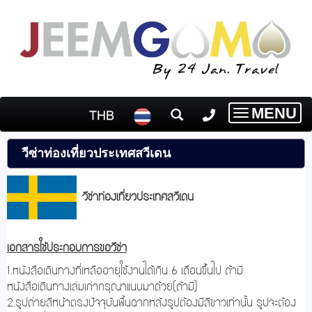
MENU
THB
Toggle
navigatio
วีซ่าท่องเที่ยวประเทศสวีเดน
วีซ่าท่องเที่ยวประเทศสวีเดน
เอกสารใช้ประกอบการขอวีซ่า
1.หนังสือเดินทางที่เหลืออายุใช้งานได้เกิน 6 เดือนขึ้นไป ถ้ามี
หนังสือเดินทางเล่มเก่ากรุณาแนบมาด้วย(ถ้ามี)
2.รูปถ่ายสีหน้าตรงปัจจุบันพื้นฉากหลังรูปต้องมีสีขาวเท่านั้น รูปจะต้อง