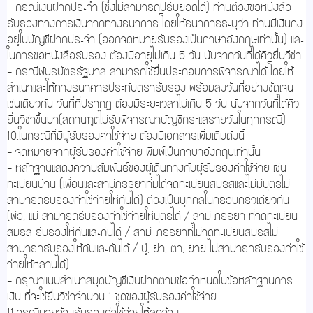
- กรณีเงินฝากประจำ (ซึ่งไม่สามารถปรับยอดได้) ท่านต้องขอหนังสือ
รับรองทางการเงินจากทางธนาคาร โดยให้ธนาคารระบุว่า ท่านมีเงินคง
อยู่ในบัญชีฝากประจำ (ออกจดหมายรับรองเป็นภาษาอังกฤษเท่านั้น) และ
ในการขอหนังสือรับรอง ต้องมีอายุไม่เกิน 5 วัน นับจากวันที่ได้คิวยื่นวีซ่า
- กรณีพันธบัตรรัฐบาล สามารถใช้ยื่นประกอบการพิจารณาได้ โดยให้
สำเนาและให้ทางธนาคารประทับตรารับรอง พร้อมลงวันที่อย่างชัดเจน
เช่นเดียวกัน วันที่ที่ปรากฏ ต้องมีระยะเวลาไม่เกิน 5 วัน นับจากวันที่ได้คิว
ยื่นวีซ่าขึ้นมา(สถานฑูตไม่รับพิจารณาบัญชีกระแสรายวันในทุกกรณี)
10.ในกรณีที่มีผู้รับรองค่าใช้จ่าย ต้องมีเอกสารเพิ่มเติมดังนี้
- จดหมายจากผู้รับรองค่าใช้จ่าย พิมพ์เป็นภาษาอังกฤษเท่านั้น
- หลักฐานแสดงความสัมพันธ์ของผู้เดินทางกับผู้รับรองค่าใช้จ่าย เช่น
ทะเบียนบ้าน (เพื่อนและสามีภรรยาที่มิได้จดทะเบียนสมรสและไม่มีบุตรไม่
สามารถรับรองค่าใช้จ่ายให้กันได้) ต้องเป็นบุคคลในครอบครัวเดียวกัน
(พ่อ, แม่ สามารถรับรองค่าใช้จ่ายให้บุตรได้ / สามี ภรรยา ที่จดทะเบียน
สมรส รับรองให้กันและกันได้ / สามี-ภรรยาที่ไม่จดทะเบียนสมรสไม่
สามารถรับรองให้กันและกันได้ / ปู่, ย่า, ตา, ยาย ไม่สามารถรับรองค่าใช้
จ่ายให้หลานได้)
- กรุณาแนบสำเนาสมุดบัญชีเงินฝากตามข้อกำหนดในข้อหลักฐานการ
เงิน ที่จะใช้ยื่นวีซ่าจำนวน 1 ชุดของผู้รับรองค่าใช้จ่าย